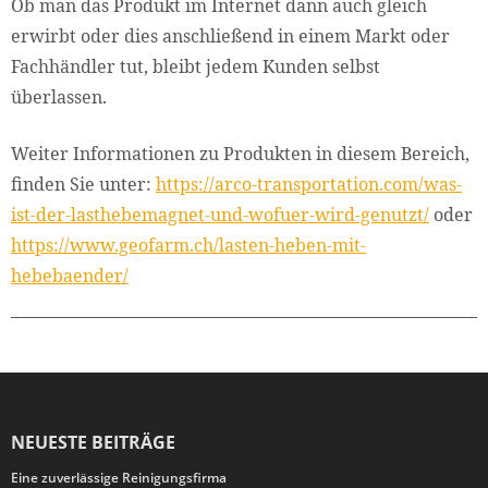
Ob man das Produkt im Internet dann auch gleich
erwirbt oder dies anschließend in einem Markt oder
Fachhändler tut, bleibt jedem Kunden selbst
überlassen.
Weiter Informationen zu Produkten in diesem Bereich,
finden Sie unter:
https://arco-transportation.com/was-
ist-der-lasthebemagnet-und-wofuer-wird-genutzt/
oder
https://www.geofarm.ch/lasten-heben-mit-
hebebaender/
NEUESTE BEITRÄGE
Eine zuverlässige Reinigungsfirma