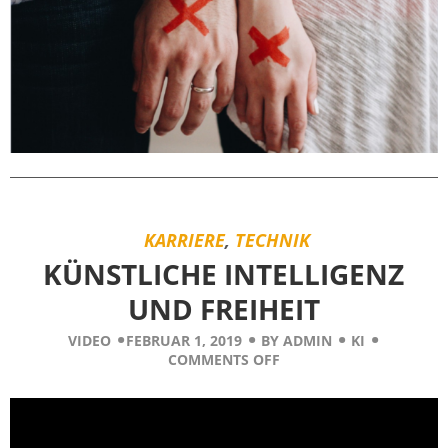
KARRIERE
,
TECHNIK
KÜNSTLICHE INTELLIGENZ
UND FREIHEIT
VIDEO
FEBRUAR 1, 2019
BY
ADMIN
KI
COMMENTS OFF