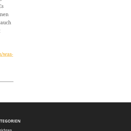
Es
inen
 auch
t
m/was-
TEGORIEN
richten