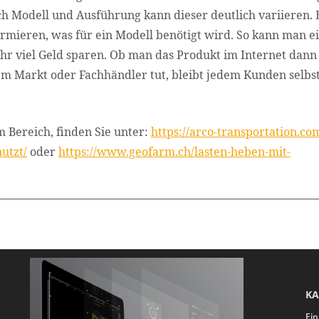
ch Modell und Ausführung kann dieser deutlich variieren. 
ormieren, was für ein Modell benötigt wird. So kann man e
hr viel Geld sparen. Ob man das Produkt im Internet dann
nem Markt oder Fachhändler tut, bleibt jedem Kunden selbs
 Bereich, finden Sie unter:
https://arco-transportation.co
utzt/
oder
https://www.geofarm.ch/lasten-heben-mit-
KA
Ein