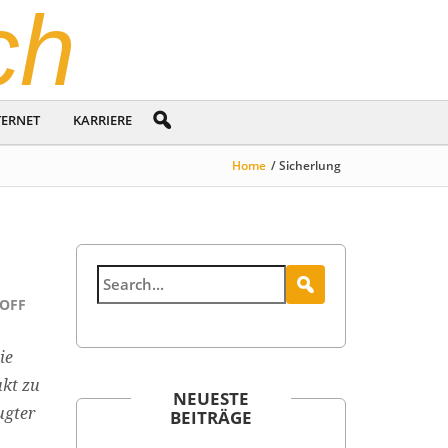
ch
TERNET
KARRIERE
Home
/ Sicherlung
OFF
ie
ukt zu
NEUESTE
ugter
BEITRÄGE