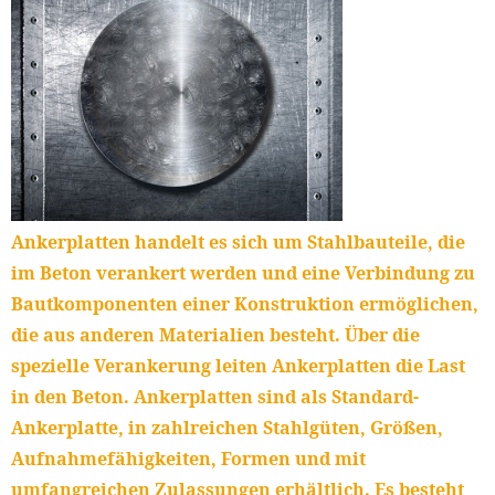
Ankerplatten handelt es sich um Stahlbauteile, die
im Beton verankert werden und eine Verbindung zu
Bautkomponenten einer Konstruktion ermöglichen,
die aus anderen Materialien besteht. Über die
spezielle Verankerung leiten Ankerplatten die Last
in den Beton. Ankerplatten sind als Standard-
Ankerplatte, in zahlreichen Stahlgüten, Größen,
Aufnahmefähigkeiten, Formen und mit
umfangreichen Zulassungen erhältlich. Es besteht