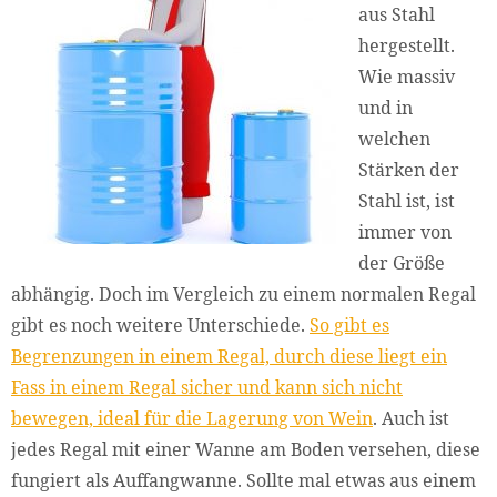
aus Stahl
hergestellt.
Wie massiv
und in
welchen
Stärken der
Stahl ist, ist
immer von
der Größe
abhängig. Doch im Vergleich zu einem normalen Regal
gibt es noch weitere Unterschiede.
So gibt es
Begrenzungen in einem Regal, durch diese liegt ein
Fass in einem Regal sicher und kann sich nicht
bewegen, ideal für die Lagerung von Wein
. Auch ist
jedes Regal mit einer Wanne am Boden versehen, diese
fungiert als Auffangwanne. Sollte mal etwas aus einem