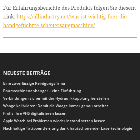
Für Erfahrungsberichte des Produkts folgen Sie diesem
Link:
https://allindustry.net/was-ist-wichtig-fuer-die-
handgefuehrte-scheuersaugmaschine/
NEUESTE BEITRÄGE
Eine zuverlässige Reinigungsfirma
Baumaschinenanhänger – eine Einführung
Verbindungen sicher mit der Hydraulikkupplung herstellen
Waage kalibrieren: Damit die Waage immer genau arbeitet
Profis Ihre VHS digitalisieren lassen
Apple Watch bei Problemen wieder instand setzen lassen
Nachhaltige Tattooentfernung dank hautschonender Lasertechnologie