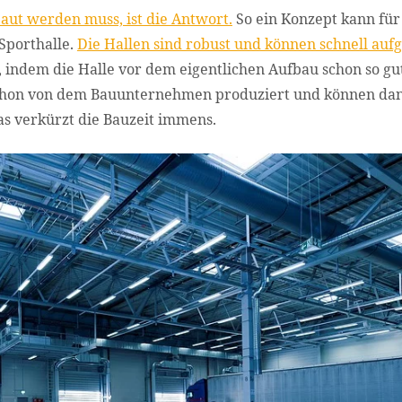
baut werden muss, ist die Antwort.
So ein Konzept kann für 
Sporthalle.
Die Hallen sind robust und können schnell auf
 indem die Halle vor dem eigentlichen Aufbau schon so gu
 schon von dem Bauunternehmen produziert und können da
s verkürzt die Bauzeit immens.