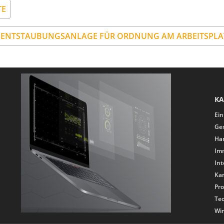
TE
ENTSTAUBUNGSANLAGE FÜR ORDNUNG AM ARBEITSPLA
KA
Ein
Ge
Ha
Im
Int
Kar
Pr
Te
Wir