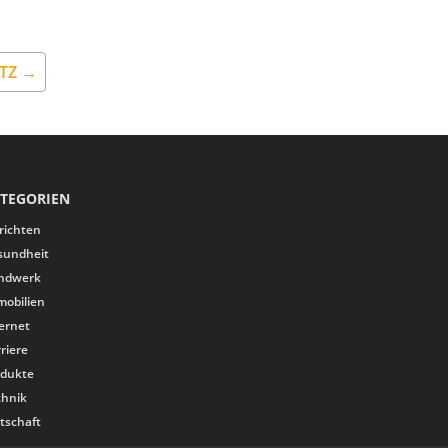
TZ →
TEGORIEN
richten
sundheit
ndwerk
mobilien
ernet
riere
odukte
chnik
tschaft