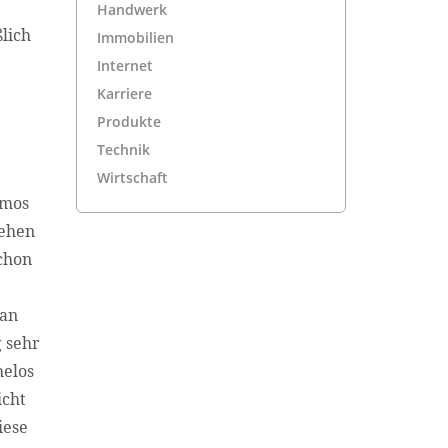
Handwerk
ßlich
Immobilien
Internet
Karriere
Produkte
Technik
Wirtschaft
tmos
sehen
schon
Man
 sehr
helos
icht
iese