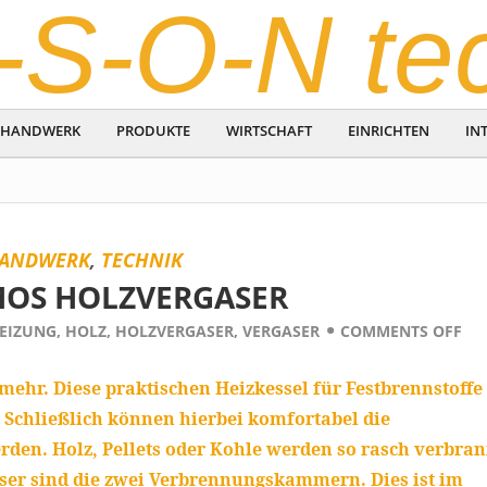
-S-O-N te
HANDWERK
PRODUKTE
WIRTSCHAFT
EINRICHTEN
IN
ANDWERK
,
TECHNIK
MOS HOLZVERGASER
EIZUNG
,
HOLZ
,
HOLZVERGASER
,
VERGASER
COMMENTS OFF
mehr. Diese praktischen Heizkessel für Festbrennstoffe
. Schließlich können hierbei komfortabel die
den. Holz, Pellets oder Kohle werden so rasch verbran
ser sind die zwei Verbrennungskammern. Dies ist im