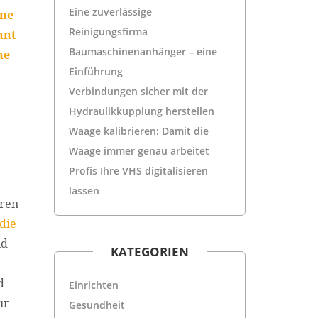
Eine zuverlässige
ine
Reinigungsfirma
nnt
Baumaschinenanhänger – eine
ne
Einführung
Verbindungen sicher mit der
Hydraulikkupplung herstellen
Waage kalibrieren: Damit die
Waage immer genau arbeitet
Profis Ihre VHS digitalisieren
lassen
eren
die
nd
KATEGORIEN
d
Einrichten
ur
Gesundheit