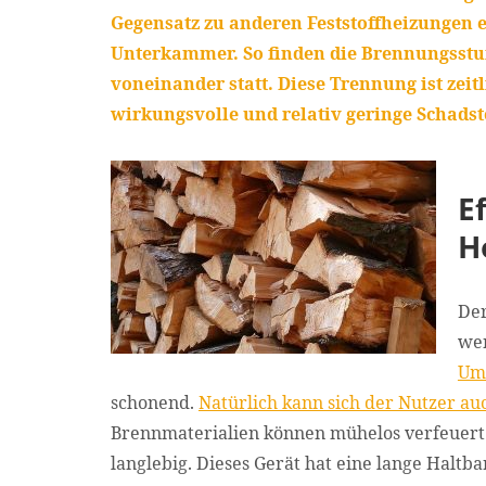
Gegensatz zu anderen Feststoffheizungen 
Unterkammer. So finden die Brennungsstu
voneinander statt. Diese Trennung ist zeit
wirkungsvolle und relativ geringe Schadst
E
H
Der
wen
Um
schonend.
Natürlich kann sich der Nutzer au
Brennmaterialien können mühelos verfeuert 
langlebig. Dieses Gerät hat eine lange Haltb