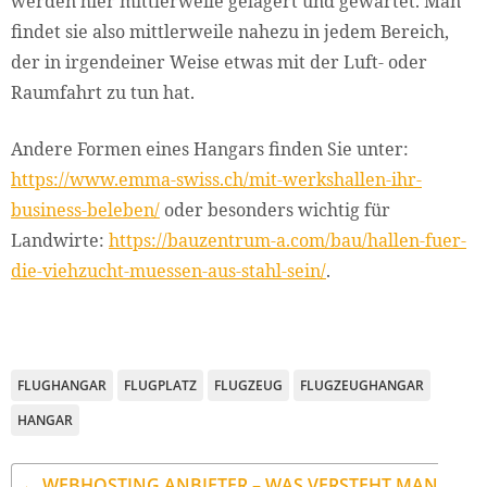
werden hier mittlerweile gelagert und gewartet. Man
findet sie also mittlerweile nahezu in jedem Bereich,
der in irgendeiner Weise etwas mit der Luft- oder
Raumfahrt zu tun hat.
Andere Formen eines Hangars finden Sie unter:
https://www.emma-swiss.ch/mit-werkshallen-ihr-
business-beleben/
oder besonders wichtig für
Landwirte:
https://bauzentrum-a.com/bau/hallen-fuer-
die-viehzucht-muessen-aus-stahl-sein/
.
FLUGHANGAR
FLUGPLATZ
FLUGZEUG
FLUGZEUGHANGAR
HANGAR
← WEBHOSTING ANBIETER – WAS VERSTEHT MAN