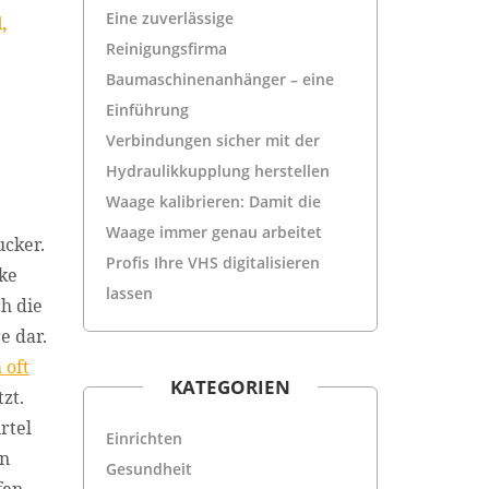
Eine zuverlässige
,
Reinigungsfirma
Baumaschinenanhänger – eine
Einführung
Verbindungen sicher mit der
Hydraulikkupplung herstellen
Waage kalibrieren: Damit die
Waage immer genau arbeitet
ucker.
Profis Ihre VHS digitalisieren
cke
lassen
h die
e dar.
 oft
KATEGORIEN
zt.
rtel
Einrichten
en
Gesundheit