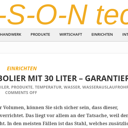
-S-O-N te
HANDWERK
PRODUKTE
WIRTSCHAFT
EINRICHTEN
IN
EINRICHTEN
BOLIER MIT 30 LITER – GARANTIE
ILER
,
PRODUKTE
,
TEMPERATUR
,
WASSER
,
WASSERAUSLAUFROH
COMMENTS OFF
 Volumen, können Sie sich sicher sein, dass dieser,
errichtet. Das liegt vor allem an der Tatsache, weil de
. In den meisten Fällen ist das Stahl, welches zusätzli