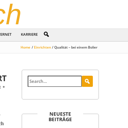
ch
TERNET
KARRIERE
Home
/
Einrichten
/ Qualität – bei einem Bolier
RT
R
NEUESTE
r
BEITRÄGE
ch