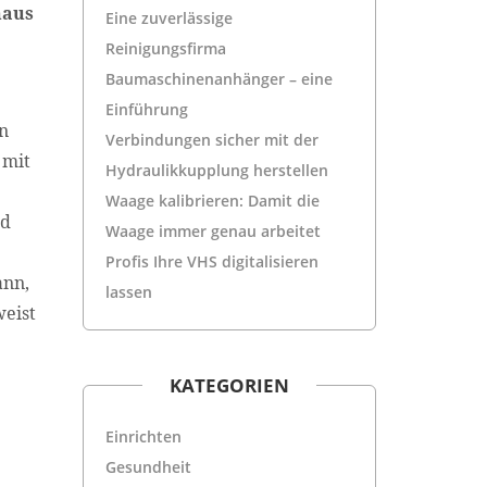
naus
Eine zuverlässige
Reinigungsfirma
Baumaschinenanhänger – eine
Einführung
en
Verbindungen sicher mit der
 mit
Hydraulikkupplung herstellen
Waage kalibrieren: Damit die
ad
Waage immer genau arbeitet
Profis Ihre VHS digitalisieren
ann,
lassen
weist
KATEGORIEN
Einrichten
Gesundheit