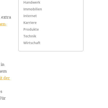
Handwerk
Immobilien
Internet
 extra
Karriere
nen-
Produkte
Technik
Wirtschaft
 in
inem
t der
es
 Für